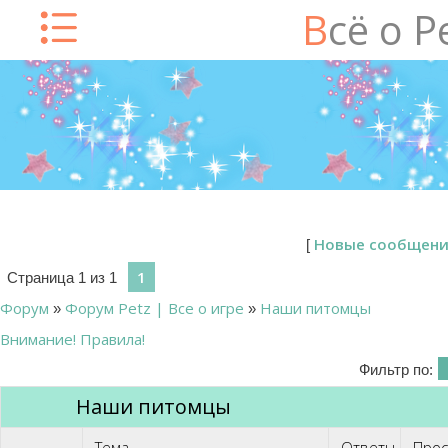
Всё о P
Новые сообщен
[
1
Страница
1
из
1
Форум
Форум Petz | Все о игре
Наши питомцы
»
»
Внимание! Правила!
Фильтр по:
Наши питомцы
Тема
Ответы
Про