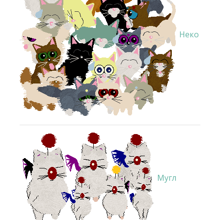
Неко
Мугл