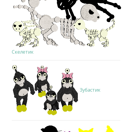
Скелетик
Зубастик