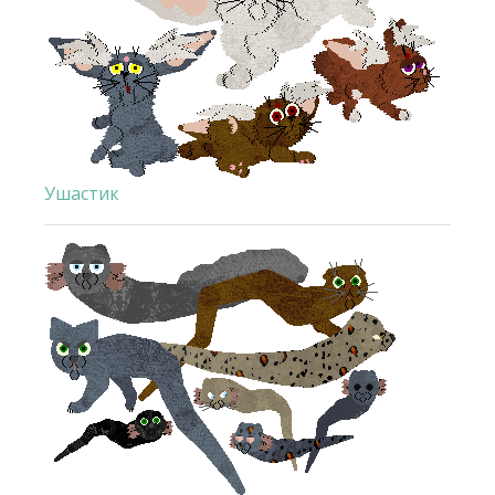
Ушастик