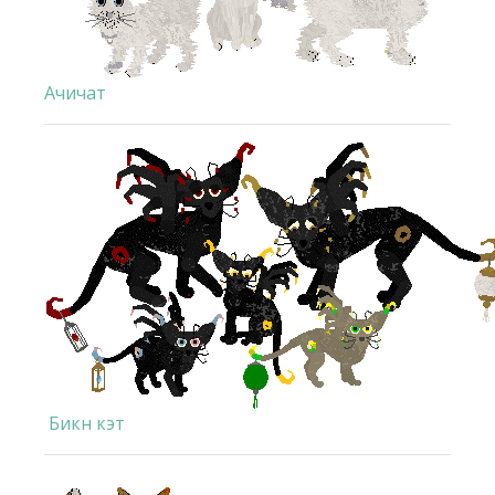
Ачичат
Бикн кэт