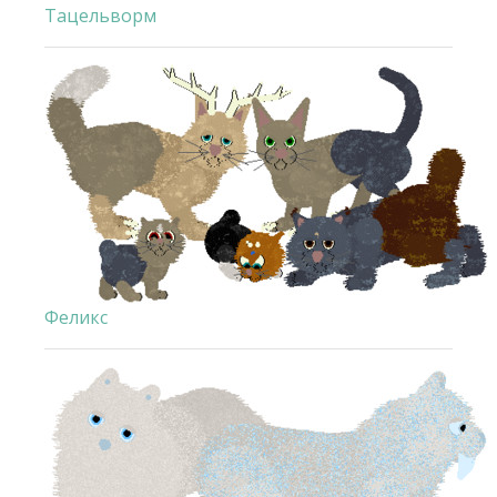
Тацельворм
Феликс